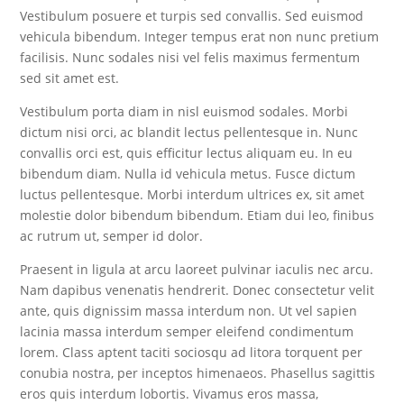
Vestibulum posuere et turpis sed convallis. Sed euismod
vehicula bibendum. Integer tempus erat non nunc pretium
facilisis. Nunc sodales nisi vel felis maximus fermentum
sed sit amet est.
Vestibulum porta diam in nisl euismod sodales. Morbi
dictum nisi orci, ac blandit lectus pellentesque in. Nunc
convallis orci est, quis efficitur lectus aliquam eu. In eu
bibendum diam. Nulla id vehicula metus. Fusce dictum
luctus pellentesque. Morbi interdum ultrices ex, sit amet
molestie dolor bibendum bibendum. Etiam dui leo, finibus
ac rutrum ut, semper id dolor.
Praesent in ligula at arcu laoreet pulvinar iaculis nec arcu.
Nam dapibus venenatis hendrerit. Donec consectetur velit
ante, quis dignissim massa interdum non. Ut vel sapien
lacinia massa interdum semper eleifend condimentum
lorem. Class aptent taciti sociosqu ad litora torquent per
conubia nostra, per inceptos himenaeos. Phasellus sagittis
eros quis interdum lobortis. Vivamus eros massa,