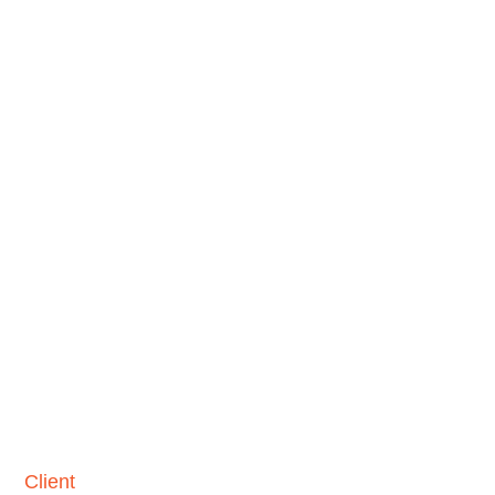
5
Red Cow Agency
Client