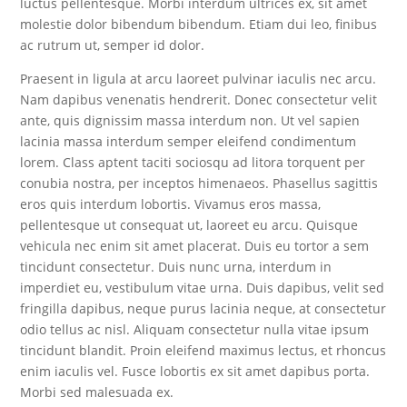
luctus pellentesque. Morbi interdum ultrices ex, sit amet
molestie dolor bibendum bibendum. Etiam dui leo, finibus
ac rutrum ut, semper id dolor.
Praesent in ligula at arcu laoreet pulvinar iaculis nec arcu.
Nam dapibus venenatis hendrerit. Donec consectetur velit
ante, quis dignissim massa interdum non. Ut vel sapien
lacinia massa interdum semper eleifend condimentum
lorem. Class aptent taciti sociosqu ad litora torquent per
conubia nostra, per inceptos himenaeos. Phasellus sagittis
eros quis interdum lobortis. Vivamus eros massa,
pellentesque ut consequat ut, laoreet eu arcu. Quisque
vehicula nec enim sit amet placerat. Duis eu tortor a sem
tincidunt consectetur. Duis nunc urna, interdum in
imperdiet eu, vestibulum vitae urna. Duis dapibus, velit sed
fringilla dapibus, neque purus lacinia neque, at consectetur
odio tellus ac nisl. Aliquam consectetur nulla vitae ipsum
tincidunt blandit. Proin eleifend maximus lectus, et rhoncus
enim iaculis vel. Fusce lobortis ex sit amet dapibus porta.
Morbi sed malesuada ex.