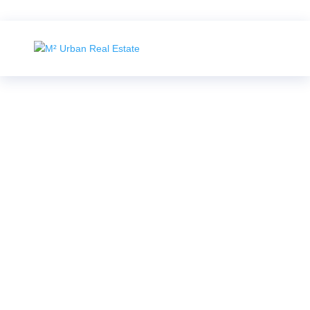
Case Study
Red Cow Agency
5
5
M² Urban Real Estate
Case Studies
Branding